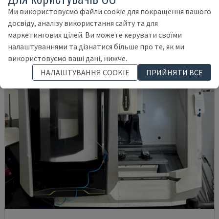
ІТАЛІЯ
2003
Ми використовуємо файли cookie для покращення вашого
21.000 €
досвіду, аналізу використання сайту та для
маркетингових цілей. Ви можете керувати своїми
налаштуваннями та дізнатися більше про те, як ми
використовуємо ваші дані, нижче.
НАЛАШТУВАННЯ COOKIE
ПРИЙНЯТИ ВСЕ