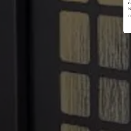
д
В
п