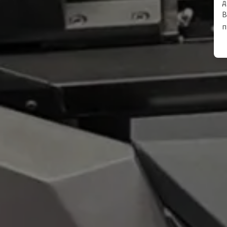
д
В
п