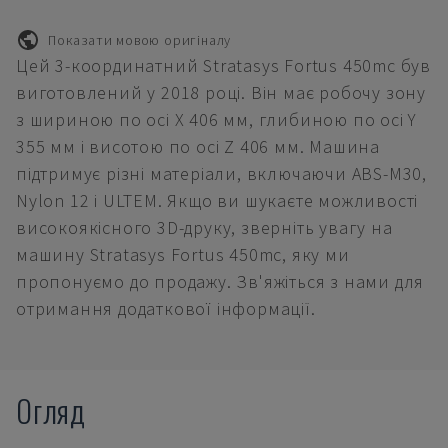
Показати мовою оригіналу
Цей 3-координатний Stratasys Fortus 450mc був
виготовлений у 2018 році. Він має робочу зону
з шириною по осі X 406 мм, глибиною по осі Y
355 мм і висотою по осі Z 406 мм. Машина
підтримує різні матеріали, включаючи ABS-M30,
Nylon 12 і ULTEM. Якщо ви шукаєте можливості
високоякісного 3D-друку, зверніть увагу на
машину Stratasys Fortus 450mc, яку ми
пропонуємо до продажу. Зв'яжіться з нами для
отримання додаткової інформації.
Огляд