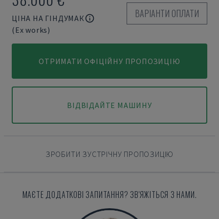
ВАРІАНТИ ОПЛАТИ
ЦІНА НА ГІНДУМАК
(Ex works)
ОТРИМАТИ ОФІЦІЙНУ ПРОПОЗИЦІЮ
ВІДВІДАЙТЕ МАШИНУ
ЗРОБИТИ ЗУСТРІЧНУ ПРОПОЗИЦІЮ
МАЄТЕ ДОДАТКОВІ ЗАПИТАННЯ? ЗВ'ЯЖІТЬСЯ З НАМИ.