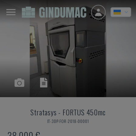
Stratasys
-
FORTUS 450mc
IT-3DP-FOR-2018-00001
38.000 €