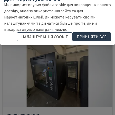
НІМЕЧЧИНА
2018
16.291 HRS
Ми використовуємо файли cookie для покращення вашого
22.000 €
досвіду, аналізу використання сайту та для
маркетингових цілей. Ви можете керувати своїми
налаштуваннями та дізнатися більше про те, як ми
використовуємо ваші дані, нижче.
НАЛАШТУВАННЯ COOKIE
ПРИЙНЯТИ ВСЕ