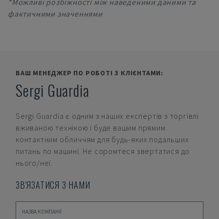
*Можливі розбіжності між наведеними даними та
фактичними значеннями
ВАШ МЕНЕДЖЕР ПО РОБОТІ З КЛІЄНТАМИ:
Sergi Guardia
Sergi Guardia
є одним з наших експертів з торгівлі
вживаною технікою і буде вашим прямим
контактним обличчям для будь-яких подальших
питань по машині. Не соромтеся звертатися до
нього/неї.
ЗВ'ЯЗАТИСЯ З НАМИ