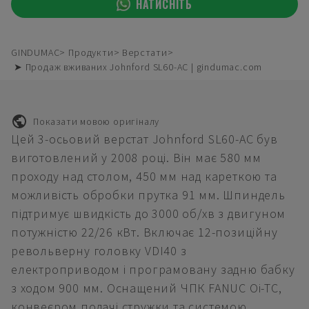
НАТИСНІТЬ
GINDUMAC
Продукти
Верстати
➤ Продаж вживаних Johnford SL60-AC | gindumac.com
Показати мовою оригіналу
Цей 3-осьовий верстат Johnford SL60-AC був
виготовлений у 2008 році. Він має 580 мм
проходу над столом, 450 мм над кареткою та
можливість обробки прутка 91 мм. Шпиндель
підтримує швидкість до 3000 об/хв з двигуном
потужністю 22/26 кВт. Включає 12-позиційну
револьверну головку VDI40 з
електроприводом і програмовану задню бабку
з ходом 900 мм. Оснащений ЧПК FANUC Oi-TC,
конвеєром подачі стружки та системою