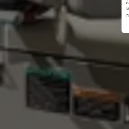
д
В
п