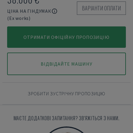
ВАРІАНТИ ОПЛАТИ
ЦІНА НА ГІНДУМАК
(Ex works)
ОТРИМАТИ ОФІЦІЙНУ ПРОПОЗИЦІЮ
ВІДВІДАЙТЕ МАШИНУ
ЗРОБИТИ ЗУСТРІЧНУ ПРОПОЗИЦІЮ
МАЄТЕ ДОДАТКОВІ ЗАПИТАННЯ? ЗВ'ЯЖІТЬСЯ З НАМИ.