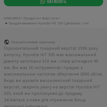
НАТИСНІТЬ
GINDUMAC
Продукти
Верстати
➤ Продаж вживаних Hyundai HIT 30S | gindumac.com
Показати мовою оригіналу
Горизонтальний токарний верстат 1996 року
випуску. Hyundai HIT 30S має максимальний
діаметр заготовки 510 мм і отвір шпинделя 90
мм. Він має 16 інструментів і працює з
максимальною частотою обертання 3000 об/хв.
Якщо ви шукаєте високоякісний токарний
верстат, зверніть увагу на верстат Hyundai HIT
30S, який ми пропонуємо до продажу.
Зв'яжіться з нами для отримання більш
детальної інформації.