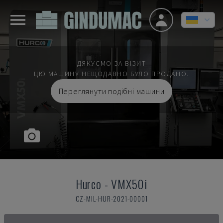
ДЯКУЄМО ЗА ВІЗИТ
ЦЮ МАШИНУ НЕЩОДАВНО БУЛО ПРОДАНО.
Переглянути подібні машини
Hurco
-
VMX50i
CZ-MIL-HUR-2021-00001