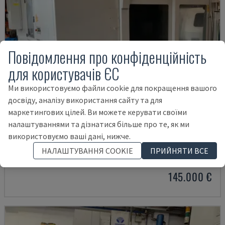
Повідомлення про конфіденційність
для користувачів ЄС
Ми використовуємо файли cookie для покращення вашого
досвіду, аналізу використання сайту та для
маркетингових цілей. Ви можете керувати своїми
налаштуваннями та дізнатися більше про те, як ми
U5-1530
використовуємо ваші дані, нижче.
SPINNER - ВЕРТИКАЛЬНИЙ ОБРОБНИЙ ЦЕНТР
НАЛАШТУВАННЯ COOKIE
ПРИЙНЯТИ ВСЕ
НІМЕЧЧИНА
2021
6.000 HRS
145.000 €