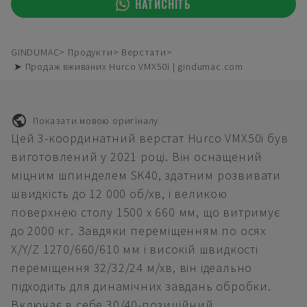
НАТИСНІТЬ
GINDUMAC
Продукти
Верстати
➤ Продаж вживаних Hurco VMX50i | gindumac.com
Показати мовою оригіналу
Цей 3-координатний верстат Hurco VMX50i був
виготовлений у 2021 році. Він оснащений
міцним шпинделем SK40, здатним розвивати
швидкість до 12 000 об/хв, і великою
поверхнею столу 1500 x 660 мм, що витримує
до 2000 кг. Завдяки переміщенням по осях
X/Y/Z 1270/660/610 мм і високій швидкості
переміщення 32/32/24 м/хв, він ідеально
підходить для динамічних завдань обробки.
Включає в себе 30/40-позиційний