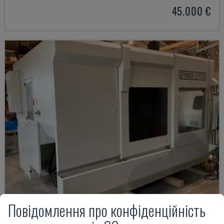
45.000 €
Повідомлення про конфіденційність
U5-1530