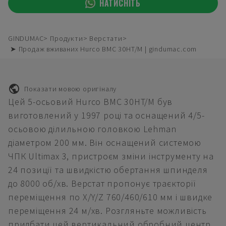
НАТИСНІТЬ
GINDUMAC
Продукти
Верстати
➤ Продаж вживаних Hurco BMC 30HT/M | gindumac.com
Показати мовою оригіналу
Цей 5-осьовий Hurco BMC 30HT/M був
виготовлений у 1997 році та оснащений 4/5-
осьовою ділильною головкою Lehman
діаметром 200 мм. Він оснащений системою
ЧПК Ultimax 3, пристроєм зміни інструменту на
24 позиції та швидкістю обертання шпинделя
до 8000 об/хв. Верстат пропонує траєкторії
переміщення по X/Y/Z 760/460/610 мм і швидке
переміщення 24 м/хв. Розгляньте можливість
придбати цей вертикальний обробний центр