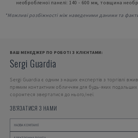
необробленої панелі: 140 - 600 мм, товщина необро
*Можливі розбіжності між наведеними даними та фак
ВАШ МЕНЕДЖЕР ПО РОБОТІ З КЛІЄНТАМИ:
Sergi Guardia
Sergi Guardia
є одним з наших експертів з торгівлі вжи
прямим контактним обличчям для будь-яких подальших 
соромтеся звертатися до нього/неї.
ЗВ'ЯЗАТИСЯ З НАМИ