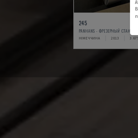
д
В
п
245
PANHANS - ФРЕЗЕРНЫЙ СТАНОК
НІМЕЧЧИНА
2013
3.67