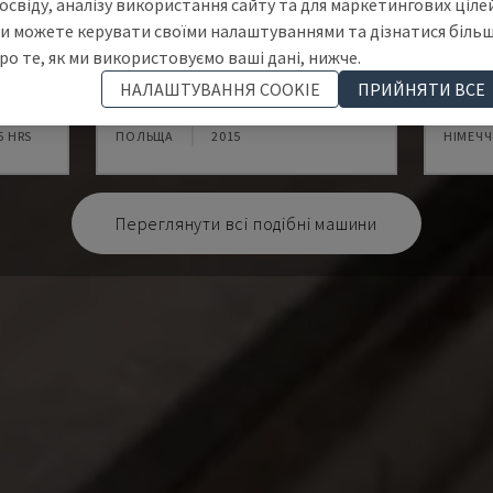
освіду, аналізу використання сайту та для маркетингових цілей
и можете керувати своїми налаштуваннями та дізнатися біль
ро те, як ми використовуємо ваші дані, нижче.
INDEX
FORMA
НАЛАШТУВАННЯ COOKIE
ПРИЙНЯТИ ВСЕ
STETON - ФРЕЗЕРНЫЙ СТАНОК
FELDER
5 HRS
ПОЛЬЩА
2015
НІМЕЧ
Переглянути всі подібні машини