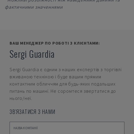
фактичними значеннями
ВАШ МЕНЕДЖЕР ПО РОБОТІ З КЛІЄНТАМИ:
Sergi Guardia
Sergi Guardia
є одним з наших експертів з торгівлі
вживаною технікою і буде вашим прямим
контактним обличчям для будь-яких подальших
питань по машині. Не соромтеся звертатися до
нього/неї.
ЗВ'ЯЗАТИСЯ З НАМИ