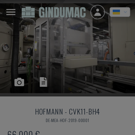
HOFMANN
-
CVK11-BH4
DE-MEA-HOF-2019-00001
66.000 €