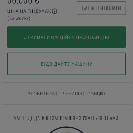
ВАРІАНТИ ОПЛАТИ
ЦІНА НА ГІНДУМАК
(Ex works)
ОТРИМАТИ ОФІЦІЙНУ ПРОПОЗИЦІЮ
ВІДВІДАЙТЕ МАШИНУ
ЗРОБИТИ ЗУСТРІЧНУ ПРОПОЗИЦІЮ
МАЄТЕ ДОДАТКОВІ ЗАПИТАННЯ? ЗВ'ЯЖІТЬСЯ З НАМИ.