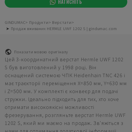
НАТИСНІТЬ
GINDUMAC
Продукти
Верстати
➤ Продаж вживаних HERMLE UWF 1202 S | gindumac.com
Показати мовою оригіналу
Цей 3-координатний верстат Hermle UWF 1202
S був виготовлений у 1998 році. Він
оснащений системою ЧПК Heidenhain TNC 426 і
має траєкторії переміщення X=850 мм, Y=630 мм
і Z=500 мм. У комплекті є конвеєр для подачі
стружки. Ідеально підходить для тих, хто хоче
отримати високоякісні можливості
фрезерування, розгляньте верстат Hermle UWF
1202 S, який ми маємо на продаж. Зв'яжіться з
нами для отримання додаткової інформації.