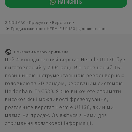
НАТИСНІТЬ
GINDUMAC
Продукти
Верстати
➤ Продаж вживаних HERMLE U1130 | gindumac.com
Показати мовою оригіналу
Цей 4-координатний верстат Hermle U1130 був
виготовлений у 2004 році. Він оснащений 16-
позиційною інструментальною револьверною
головкою та 3D-зондом, керованим системою
Heidenhain iTNC530. Якщо ви хочете отримати
високоякісні можливості фрезерування,
розгляньте верстат Hermle U1130, який ми
маємо на продаж. Зв'яжіться з нами для
отримання додаткової інформації.