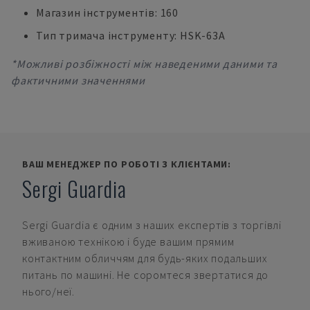
Магазин інструментів: 160
Тип тримача інструменту: HSK-63A
*Можливі розбіжності між наведеними даними та
фактичними значеннями
ВАШ МЕНЕДЖЕР ПО РОБОТІ З КЛІЄНТАМИ:
Sergi Guardia
Sergi Guardia
є одним з наших експертів з торгівлі
вживаною технікою і буде вашим прямим
контактним обличчям для будь-яких подальших
питань по машині. Не соромтеся звертатися до
нього/неї.