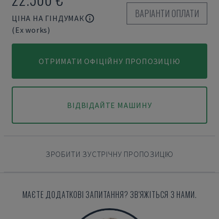
ВАРІАНТИ ОПЛАТИ
ЦІНА НА ГІНДУМАК
(Ex works)
ОТРИМАТИ ОФІЦІЙНУ ПРОПОЗИЦІЮ
ВІДВІДАЙТЕ МАШИНУ
ЗРОБИТИ ЗУСТРІЧНУ ПРОПОЗИЦІЮ
МАЄТЕ ДОДАТКОВІ ЗАПИТАННЯ? ЗВ'ЯЖІТЬСЯ З НАМИ.