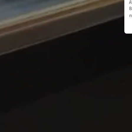
д
В
п