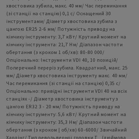
хвостовика зубила, макс. 40 мм/ Час перемикання
(зі станції на станцію) 0,1 с/ Оснащений 30
інструментами/ Діаметр хвостовика зубила з
цангою ER25 2-6 мм/ Потужність приводу на
кінчику інструменту: 3,7 кВт/ Крутний момент на
кінчику інструмента: 21,7 Нм/ Діапазон частоти
обертання (з кроком 1 об/хв): 80-80 000/
Опціонально: Інструменти VDI 40, 10 позицій/
Поперечний переріз зубила. Квадратний, макс. 25
мм/ Діаметр хвостовика інструменту макс. 40 мм/
Час перемикання (зі станції на станцію) 0,35 с/
Опціонально: привідні інструменти VDI 40 на всіх
станціях -/ Діаметр хвостовика інструменту з
цангою ER32 3 - 20 мм/ Потужність приводу на
кінчику інструменту: 5,6 кВт/ Крутний момент на
кінчику інструменту: 35,3 Нм/ Діапазон частоти
обертання (з кроком | об/хв) 60-6000/ Звичайний
Хардінг/ Тип револьверної головки T_ (дюймова