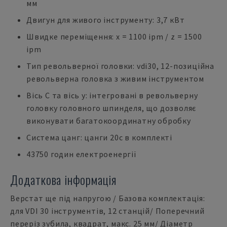
мм
Двигун для живого інструменту: 3,7 кВт
Швидке переміщення: x = 1100 ipm / z = 1500
ipm
Тип револьверної головки: vdi30, 12-позиційна
револьверна головка з живим інструментом
Вісь С та вісь y: інтегровані в револьверну
головку головного шпинделя, що дозволяє
виконувати багатокоординатну обробку
Система цанг: цанги 20c в комплекті
43750 годин електроенергії
Додаткова інформація
Верстат ще під напругою / Базова комплектація:
для VDI 30 інструментів, 12 станцій/ Поперечний
переріз зубила, квадрат, макс. 25 мм/ Діаметр