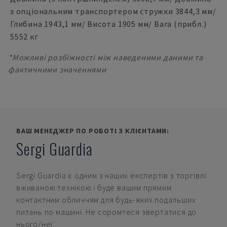
з опціональним транспортером стружки 3844,3 мм/
Глибина 1943,1 мм/ Висота 1905 мм/ Вага (прибл.)
5552 кг
*Можливі розбіжності між наведеними даними та
фактичними значеннями
ВАШ МЕНЕДЖЕР ПО РОБОТІ З КЛІЄНТАМИ:
Sergi Guardia
Sergi Guardia
є одним з наших експертів з торгівлі
вживаною технікою і буде вашим прямим
контактним обличчям для будь-яких подальших
питань по машині. Не соромтеся звертатися до
нього/неї.