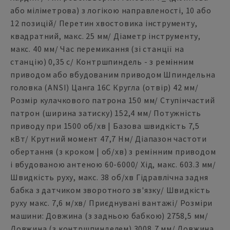
або міліметрова) з логікою направленості, 10 або
12 позицій/ Перетин хвостовика інструменту,
квадратний, макс. 25 мм/ Діаметр інструменту,
макс. 40 мм/ Час перемикання (зі станції на
станцію) 0,35 с/ Контршпиндель - з ремінним
приводом або вбудованим приводом Шпиндельна
головка (ANSI) Цанга 16C Кругла (отвір) 42 мм/
Розмір кулачкового патрона 150 мм/ Ступінчастий
патрон (ширина затиску) 152,4 мм/ Потужність
приводу при 1500 об/хв | Базова швидкість 7,5
кВт/ Крутний момент 47,7 Нм/ Діапазон частоти
обертання (з кроком | об/хв) з ремінним приводом
і вбудованою антеною 60-6000/ Хід, макс. 603.3 мм/
Швидкість руху, макс. 38 об/хв Гідравлічна задня
бабка з датчиком зворотного зв'язку/ Швидкість
руху макс. 7,6 м/хв/ Приєднувані вантажі/ Розміри
машини: Довжина (з задньою бабкою) 2758,5 мм/
Довжина (з контршпинделем) 3008,7 мм/ Довжина