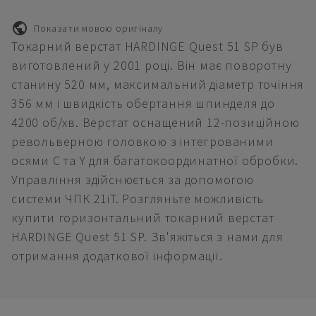
Показати мовою оригіналу
Токарний верстат HARDINGE Quest 51 SP був
виготовлений у 2001 році. Він має поворотну
станину 520 мм, максимальний діаметр точіння
356 мм і швидкість обертання шпинделя до
4200 об/хв. Верстат оснащений 12-позиційною
револьверною головкою з інтегрованими
осями С та Y для багатокоординатної обробки.
Управління здійснюється за допомогою
системи ЧПК 21iT. Розгляньте можливість
купити горизонтальний токарний верстат
HARDINGE Quest 51 SP. Зв'яжіться з нами для
отримання додаткової інформації.