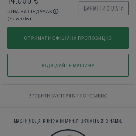
ВАРІАНТИ ОПЛАТИ
ЦІНА НА ГІНДУМАК
(Ex works)
ОТРИМАТИ ОФІЦІЙНУ ПРОПОЗИЦІЮ
ВІДВІДАЙТЕ МАШИНУ
ЗРОБИТИ ЗУСТРІЧНУ ПРОПОЗИЦІЮ
МАЄТЕ ДОДАТКОВІ ЗАПИТАННЯ? ЗВ'ЯЖІТЬСЯ З НАМИ.