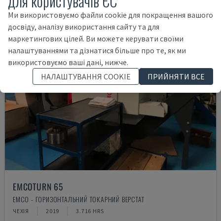
для користувачів ЄС
Ми використовуємо файли cookie для покращення вашого
досвіду, аналізу використання сайту та для
маркетингових цілей. Ви можете керувати своїми
налаштуваннями та дізнатися більше про те, як ми
використовуємо ваші дані, нижче.
НАЛАШТУВАННЯ COOKIE
ПРИЙНЯТИ ВСЕ
EMCOTURN 65
EMCO - ГОРИЗОНТАЛЬНИЙ ТОКАРНИЙ ВЕРСТАТ
ЧЕХІЯ
2019
3.716 HRS