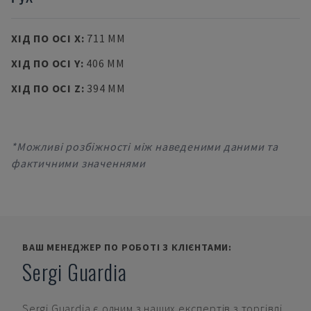
ХІД ПО ОСІ X
:
711 MM
ХІД ПО ОСІ Y
:
406 MM
ХІД ПО ОСІ Z
:
394 MM
*Можливі розбіжності між наведеними даними та
фактичними значеннями
ВАШ МЕНЕДЖЕР ПО РОБОТІ З КЛІЄНТАМИ:
Sergi Guardia
Sergi Guardia
є одним з наших експертів з торгівлі