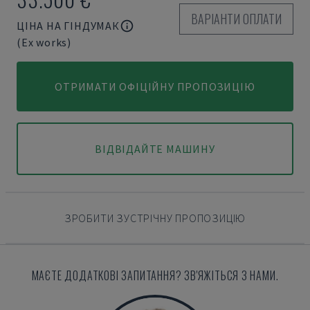
ВАРІАНТИ ОПЛАТИ
ЦІНА НА ГІНДУМАК
(Ex works)
ОТРИМАТИ ОФІЦІЙНУ ПРОПОЗИЦІЮ
ВІДВІДАЙТЕ МАШИНУ
ЗРОБИТИ ЗУСТРІЧНУ ПРОПОЗИЦІЮ
МАЄТЕ ДОДАТКОВІ ЗАПИТАННЯ? ЗВ'ЯЖІТЬСЯ З НАМИ.