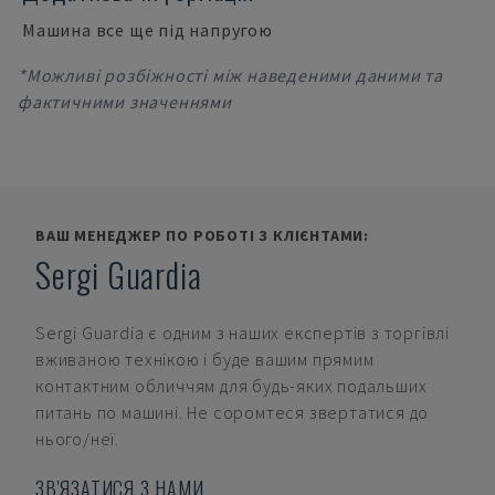
Машина все ще під напругою
*Можливі розбіжності між наведеними даними та
фактичними значеннями
ВАШ МЕНЕДЖЕР ПО РОБОТІ З КЛІЄНТАМИ:
Sergi Guardia
Sergi Guardia
є одним з наших експертів з торгівлі
вживаною технікою і буде вашим прямим
контактним обличчям для будь-яких подальших
питань по машині. Не соромтеся звертатися до
нього/неї.
ЗВ'ЯЗАТИСЯ З НАМИ