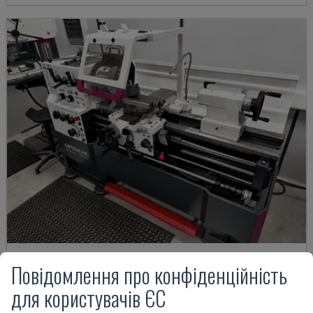
TH 4610
Повідомлення про конфіденційність
OPTIMUM - ГОРИЗОНТАЛЬНИЙ ТОКАРНИЙ ВЕРСТАТ
для користувачів ЄС
НІМЕЧЧИНА
2018