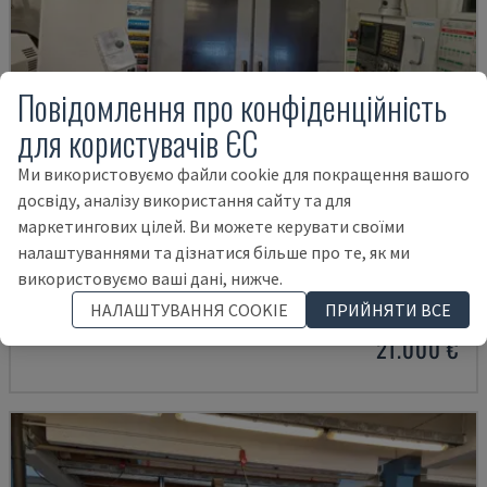
Повідомлення про конфіденційність
для користувачів ЄС
Ми використовуємо файли cookie для покращення вашого
досвіду, аналізу використання сайту та для
маркетингових цілей. Ви можете керувати своїми
налаштуваннями та дізнатися більше про те, як ми
MYNX 550
використовуємо ваші дані, нижче.
DAEWOO - ВЕРТИКАЛЬНИЙ ОБРОБНИЙ ЦЕНТР
НАЛАШТУВАННЯ COOKIE
ПРИЙНЯТИ ВСЕ
ІТАЛІЯ
2003
21.000 €