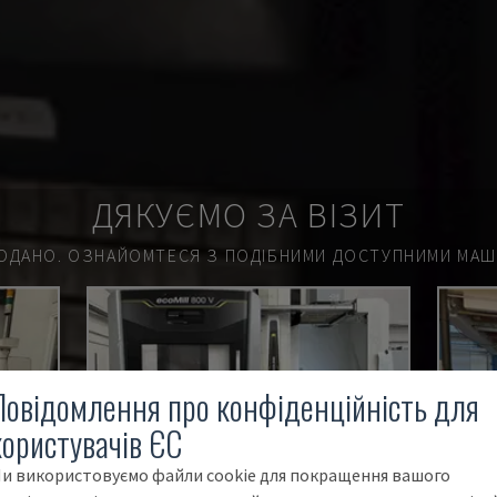
ДЯКУЄМО ЗА ВІЗИТ
ОДАНО.
ОЗНАЙОМТЕСЯ З ПОДІБНИМИ ДОСТУПНИМИ МАШИ
Повідомлення про конфіденційність для
користувачів ЄС
и використовуємо файли cookie для покращення вашого