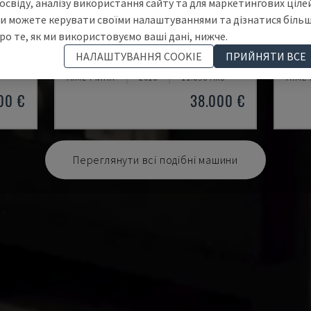
освіду, аналізу використання сайту та для маркетингових цілей
и можете керувати своїми налаштуваннями та дізнатися біль
ро те, як ми використовуємо ваші дані, нижче.
ECOMILL 800 V
X-MI
НАЛАШТУВАННЯ COOKIE
ПРИЙНЯТИ ВСЕ
ЦЕНТР
DMG - ВЕРТИКАЛЬНИЙ ОБРОБНИЙ ЦЕНТР
KNUTH
НІМЕЧЧИНА
2016
11.898 HRS
НІМЕ
00 €
38.000 €
Переглянути всі подібні машини