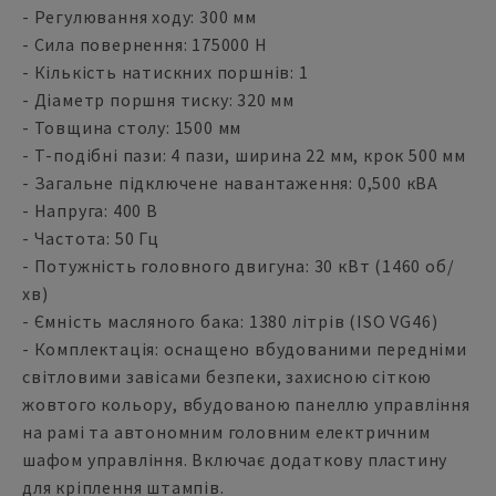
- Регулювання ходу: 300 мм
- Сила повернення: 175000 Н
- Кількість натискних поршнів: 1
- Діаметр поршня тиску: 320 мм
- Товщина столу: 1500 мм
- Т-подібні пази: 4 пази, ширина 22 мм, крок 500 мм
- Загальне підключене навантаження: 0,500 кВА
- Напруга: 400 В
- Частота: 50 Гц
- Потужність головного двигуна: 30 кВт (1460 об/
хв)
- Ємність масляного бака: 1380 літрів (ISO VG46)
- Комплектація: оснащено вбудованими передніми
світловими завісами безпеки, захисною сіткою
жовтого кольору, вбудованою панеллю управління
на рамі та автономним головним електричним
шафом управління. Включає додаткову пластину
для кріплення штампів.