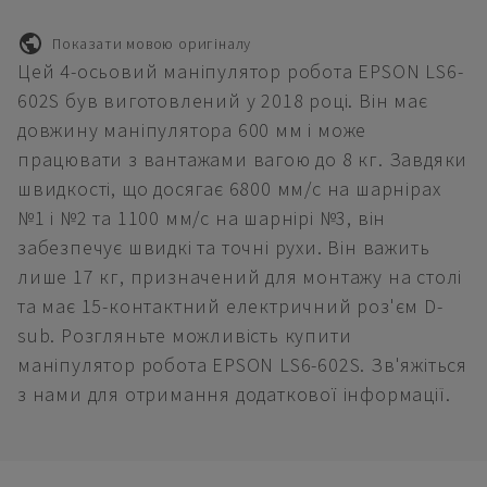
Показати мовою оригіналу
Цей 4-осьовий маніпулятор робота EPSON LS6-
602S був виготовлений у 2018 році. Він має
довжину маніпулятора 600 мм і може
працювати з вантажами вагою до 8 кг. Завдяки
швидкості, що досягає 6800 мм/с на шарнірах
№1 і №2 та 1100 мм/с на шарнірі №3, він
забезпечує швидкі та точні рухи. Він важить
лише 17 кг, призначений для монтажу на столі
та має 15-контактний електричний роз'єм D-
sub. Розгляньте можливість купити
маніпулятор робота EPSON LS6-602S. Зв'яжіться
з нами для отримання додаткової інформації.