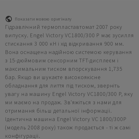
Показати мовою оригіналу
Гідравлічний термопластавтомат 2007 року
випуску. Engel Victory VC1800/300 P має зусилля
стискання 3 000 кН і хід відкривання 900 мм.
Вона оснащена надійною системою керування
з 15-дюймовим сенсорним TFT-дисплеєм і
максимальним тиском впорскування 1,735
бар. Якщо ви шукаєте високоякісне
обладнання для лиття під тиском, зверніть
увагу на машину Engel Victory VC1800/300 P, яку
ми маємо на продаж. Зв'яжіться з нами для
отримання більш детальної інформації.
Ідентична машина Engel Victory VC 1800/300P
(модель 2008 року) також продається - ті ж самі
конфігурації.