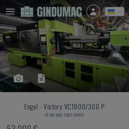
Engel
-
Victory VC1800/300 P
AT-INJ-ENG-2007-00001
53.000 €