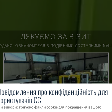
ДЯКУЄМО ЗА ВІЗИТ
ОДАНО.
ОЗНАЙОМТЕСЯ З ПОДІБНИМИ ДОСТУПНИМИ МАШИ
Повідомлення про конфіденційність для
користувачів ЄС
и використовуємо файли cookie для покращення вашого