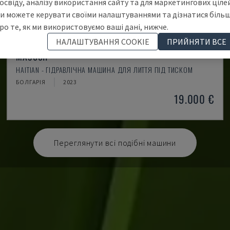
освіду, аналізу використання сайту та для маркетингових цілей
и можете керувати своїми налаштуваннями та дізнатися біль
ро те, як ми використовуємо ваші дані, нижче.
НАЛАШТУВАННЯ COOKIE
ПРИЙНЯТИ ВСЕ
MA900ІІ
HAITIAN - ГІДРАВЛІЧНА МАШИНА ДЛЯ ЛИТТЯ ПІД ТИСКОМ
БОЛГАРІЯ
2023
19.000 €
Переглянути всі подібні машини