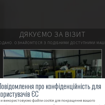
ДЯКУЄМО ЗА ВІЗИТ
ОДАНО.
ОЗНАЙОМТЕСЯ З ПОДІБНИМИ ДОСТУПНИМИ МАШИ
Повідомлення про конфіденційність для
користувачів ЄС
и використовуємо файли cookie для покращення вашого