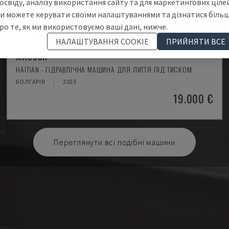
освіду, аналізу використання сайту та для маркетингових цілей
и можете керувати своїми налаштуваннями та дізнатися біль
ро те, як ми використовуємо ваші дані, нижче.
НАЛАШТУВАННЯ COOKIE
ПРИЙНЯТИ ВСЕ
MA900ІІ
HAITIAN - ГІДРАВЛІЧНА МАШИНА ДЛЯ ЛИТТЯ ПІД ТИСКОМ
БОЛГАРІЯ
2023
19.000 €
Переглянути всі подібні машини