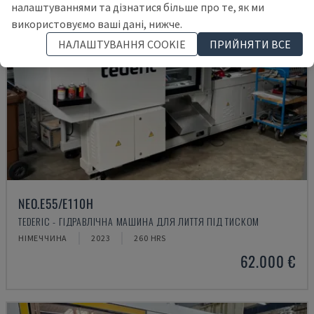
налаштуваннями та дізнатися більше про те, як ми
використовуємо ваші дані, нижче.
НАЛАШТУВАННЯ COOKIE
ПРИЙНЯТИ ВСЕ
NEO.E55/E110H
TEDERIC - ГІДРАВЛІЧНА МАШИНА ДЛЯ ЛИТТЯ ПІД ТИСКОМ
НІМЕЧЧИНА
2023
260 HRS
62.000 €