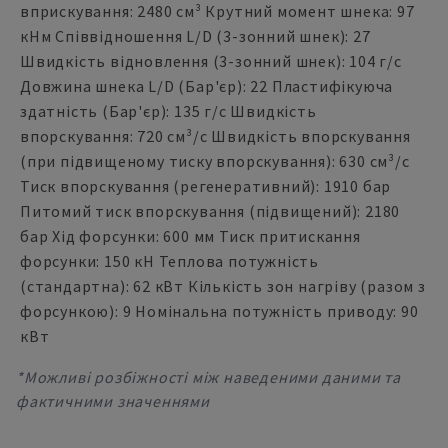
вприскування: 2480 см³ Крутний момент шнека: 97
кНм Співвідношення L/D (3-зонний шнек): 27
Швидкість відновлення (3-зонний шнек): 104 г/с
Довжина шнека L/D (Бар'єр): 22 Пластифікуюча
здатність (Бар'єр): 135 г/с Швидкість
впорскування: 720 см³/с Швидкість впорскування
(при підвищеному тиску впорскування): 630 см³/с
Тиск впорскування (регенеративний): 1910 бар
Питомий тиск впорскування (підвищений): 2180
бар Хід форсунки: 600 мм Тиск притискання
форсунки: 150 кН Теплова потужність
(стандартна): 62 кВт Кількість зон нагріву (разом з
форсункою): 9 Номінальна потужність приводу: 90
кВт
*Можливі розбіжності між наведеними даними та
фактичними значеннями