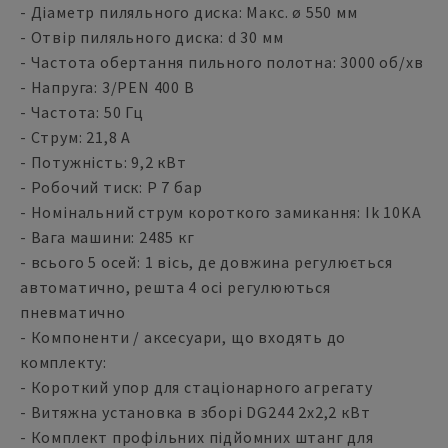
- Діаметр пиляльного диска: Макс. ø 550 мм
- Отвір пиляльного диска: d 30 мм
- Частота обертання пильного полотна: 3000 об/хв
- Напруга: 3/PEN 400 В
- Частота: 50 Гц
- Струм: 21,8 А
- Потужність: 9,2 кВт
- Робочий тиск: P 7 бар
- Номінальний струм короткого замикання: Ik 10KA
- Вага машини: 2485 кг
- всього 5 осей: 1 вісь, де довжина регулюється
автоматично, решта 4 осі регулюються
пневматично
- Компоненти / аксесуари, що входять до
комплекту:
- Короткий упор для стаціонарного агрегату
- Витяжна установка в зборі DG244 2х2,2 кВт
- Комплект профільних підйомних штанг для