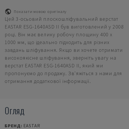
Показати мовою оригіналу
Цей 3-осьовий плоскошліфувальний верстат
EASTAR ESG-1640ASD II був виготовлений у 2008
році. Він має велику робочу площину 400 x
1000 мм, що ідеально підходить для різних
завдань шліфування. Якщо ви хочете отримати
високоякісне шліфування, зверніть увагу на
верстат EASTAR ESG-1640ASD II, який ми
пропонуємо до продажу. Зв'яжіться з нами для
отримання додаткової інформації.
Огляд
БРЕНД
:
EASTAR