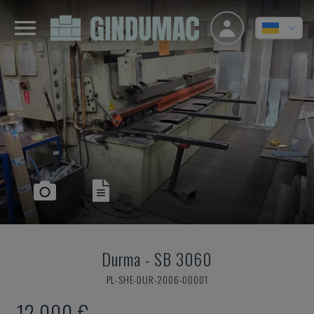
Durma
-
SB 3060
PL-SHE-DUR-2006-00001
12.000 €