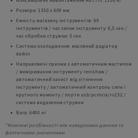
Максимальне навантаження на стіл: 1100 кг
Розміри: 1350 x 600 мм
Ємність магазину інструментів: 60
інструментів / час зміни інструменту: 0,5 сек /
час обробки стружки: 5 сек
Система охолодження: масляний радіатор
daikin
Направляючі призми з автоматичним мастилом
/ вимірювання інструменту renishaw /
автоматичний захист від зіткнення
інструменту / автоматичний контроль сили і
крутного моменту / порти usb/pcmcia/rs232 /
система видалення стружки
Вага: 6400 кг
*Можливі розбіжності між наведеними даними та
фактичними значеннями