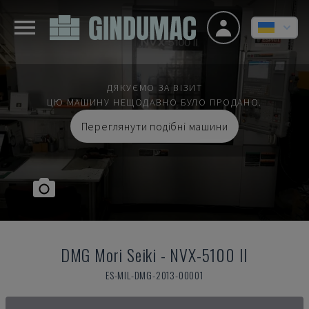
ДЯКУЄМО ЗА ВІЗИТ
ЦЮ МАШИНУ НЕЩОДАВНО БУЛО ПРОДАНО.
Переглянути подібні машини
DMG Mori Seiki
-
NVX-5100 II
ES-MIL-DMG-2013-00001