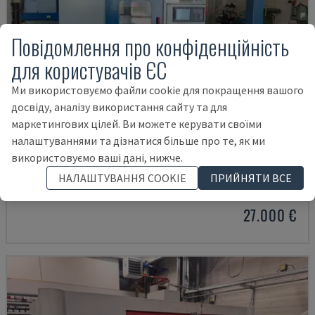
Повідомлення про конфіденційність
для користувачів ЄС
Ми використовуємо файли cookie для покращення вашого
досвіду, аналізу використання сайту та для
маркетингових цілей. Ви можете керувати своїми
налаштуваннями та дізнатися більше про те, як ми
X-MILL 640
використовуємо ваші дані, нижче.
KNUTH - ВЕРТИКАЛЬНИЙ ОБРОБНИЙ ЦЕНТР
НАЛАШТУВАННЯ COOKIE
ПРИЙНЯТИ ВСЕ
НІМЕЧЧИНА
2015
27.000 €