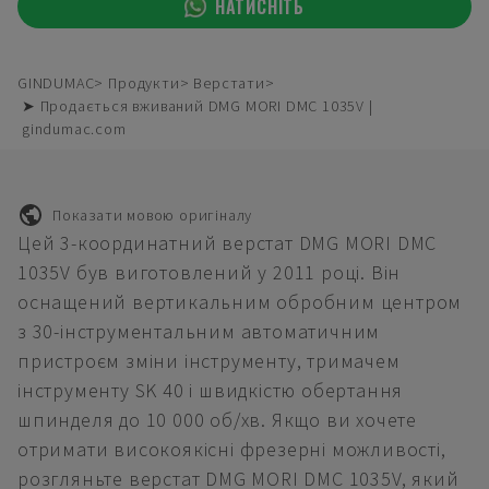
НАТИСНІТЬ
GINDUMAC
Продукти
Верстати
➤ Продається вживаний DMG MORI DMC 1035V |
gindumac.com
Показати мовою оригіналу
Цей 3-координатний верстат DMG MORI DMC
1035V був виготовлений у 2011 році. Він
оснащений вертикальним обробним центром
з 30-інструментальним автоматичним
пристроєм зміни інструменту, тримачем
інструменту SK 40 і швидкістю обертання
шпинделя до 10 000 об/хв. Якщо ви хочете
отримати високоякісні фрезерні можливості,
розгляньте верстат DMG MORI DMC 1035V, який