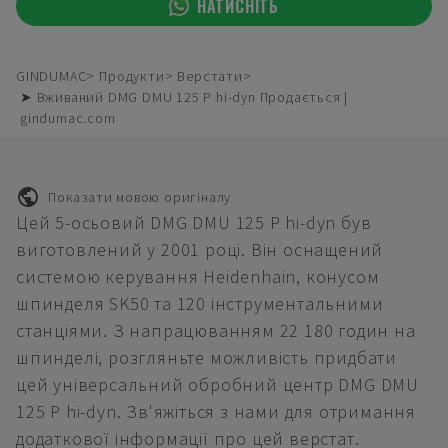
НАТИСНІТЬ
GINDUMAC
Продукти
Верстати
➤ Вживаний DMG DMU 125 P hi-dyn Продається |
gindumac.com
Показати мовою оригіналу
Цей 5-осьовий DMG DMU 125 P hi-dyn був
виготовлений у 2001 році. Він оснащений
системою керування Heidenhain, конусом
шпинделя SK50 та 120 інструментальними
станціями. З напрацюванням 22 180 годин на
шпинделі, розгляньте можливість придбати
цей універсальний обробний центр DMG DMU
125 P hi-dyn. Зв'яжіться з нами для отримання
додаткової інформації про цей верстат.