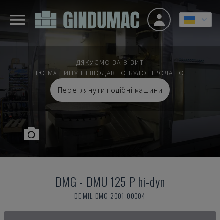
ДЯКУЄМО ЗА ВІЗИТ
ЦЮ МАШИНУ НЕЩОДАВНО БУЛО ПРОДАНО.
Переглянути подібні машини
DMG
-
DMU 125 P hi-dyn
DE-MIL-DMG-2001-00004