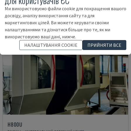
для користувачів ЄС
74.000 €
Ми використовуємо файли cookie для покращення вашого
досвіду, аналізу використання сайту та для
маркетингових цілей. Ви можете керувати своїми
налаштуваннями та дізнатися більше про те, як ми
використовуємо ваші дані, нижче.
НАЛАШТУВАННЯ COOKIE
ПРИЙНЯТИ ВСЕ
H800U