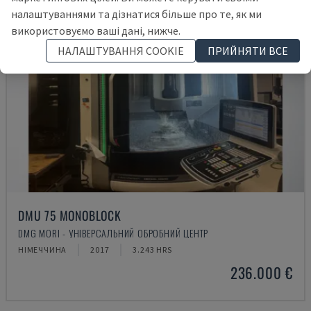
налаштуваннями та дізнатися більше про те, як ми
використовуємо ваші дані, нижче.
НАЛАШТУВАННЯ COOKIE
ПРИЙНЯТИ ВСЕ
DMU 75 MONOBLOCK
DMG MORI - УНІВЕРСАЛЬНИЙ ОБРОБНИЙ ЦЕНТР
НІМЕЧЧИНА
2017
3.243 HRS
236.000 €