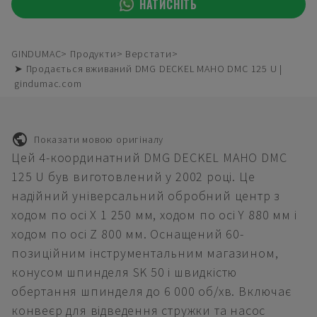
НАТИСНІТЬ
GINDUMAC
Продукти
Верстати
➤ Продається вживаний DMG DECKEL MAHO DMC 125 U |
gindumac.com
Показати мовою оригіналу
Цей 4-координатний DMG DECKEL MAHO DMC
125 U був виготовлений у 2002 році. Це
надійний універсальний обробний центр з
ходом по осі X 1 250 мм, ходом по осі Y 880 мм і
ходом по осі Z 800 мм. Оснащений 60-
позиційним інструментальним магазином,
конусом шпинделя SK 50 і швидкістю
обертання шпинделя до 6 000 об/хв. Включає
конвеєр для відведення стружки та насос