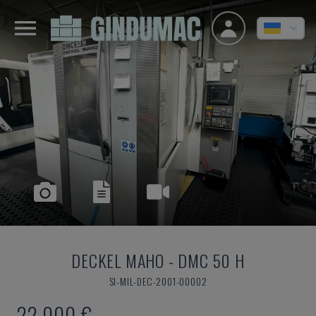
DECKEL MAHO
-
DMC 50 H
SI-MIL-DEC-2001-00002
22.000 €