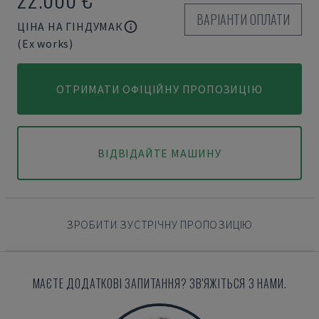
ВАРІАНТИ ОПЛАТИ
ЦІНА НА ГІНДУМАК
(Ex works)
ОТРИМАТИ ОФІЦІЙНУ ПРОПОЗИЦІЮ
ВІДВІДАЙТЕ МАШИНУ
ЗРОБИТИ ЗУСТРІЧНУ ПРОПОЗИЦІЮ
МАЄТЕ ДОДАТКОВІ ЗАПИТАННЯ? ЗВ'ЯЖІТЬСЯ З НАМИ.