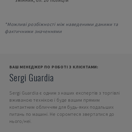
змінник, бл. 20 позицій
*Можливі розбіжності між наведеними даними та
фактичними значеннями
ВАШ МЕНЕДЖЕР ПО РОБОТІ З КЛІЄНТАМИ:
Sergi Guardia
Sergi Guardia
є одним з наших експертів з торгівлі
вживаною технікою і буде вашим прямим
контактним обличчям для будь-яких подальших
питань по машині. Не соромтеся звертатися до
нього/неї.