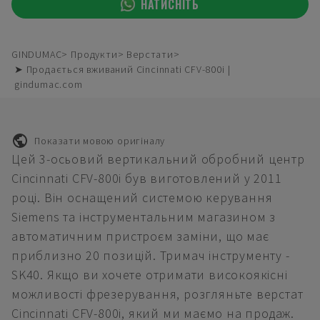
НАТИСНІТЬ
GINDUMAC
Продукти
Верстати
➤ Продається вживаний Cincinnati CFV-800i |
gindumac.com
Показати мовою оригіналу
Цей 3-осьовий вертикальний обробний центр
Cincinnati CFV-800i був виготовлений у 2011
році. Він оснащений системою керування
Siemens та інструментальним магазином з
автоматичним пристроєм заміни, що має
приблизно 20 позицій. Тримач інструменту -
SK40. Якщо ви хочете отримати високоякісні
можливості фрезерування, розгляньте верстат
Cincinnati CFV-800i, який ми маємо на продаж.