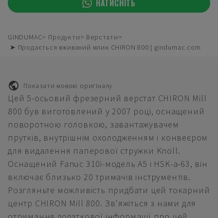
НАТИСНІТЬ
GINDUMAC
Продукти
Верстати
➤ Продається вживаний млин CHIRON 800 | gindumac.com
Показати мовою оригіналу
Цей 5-осьовий фрезерний верстат CHIRON Mill
800 був виготовлений у 2007 році, оснащений
поворотною головкою, завантажувачем
прутків, внутрішнім охолодженням і конвеєром
для видалення паперової стружки Knoll.
Оснащений Fanuc 310i-модель A5 і HSK-a-63, він
включає близько 20 тримачів інструментів.
Розгляньте можливість придбати цей токарний
центр CHIRON Mill 800. Зв'яжіться з нами для
отримання додаткової інформації про цей