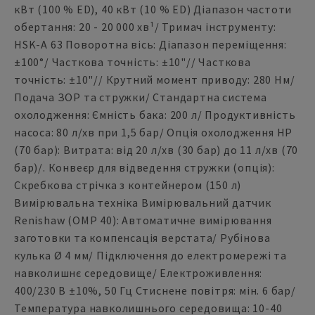
кВт (100 % ED), 40 кВт (10 % ED) Діапазон частоти
обертання: 20 - 20 000 хв¹/ Тримач інструменту:
HSK-A 63 Поворотна вісь: Діапазон переміщення:
±100°/ Часткова точність: ±10"// Часткова
точність: ±10"// Крутний момент приводу: 280 Нм/
Подача ЗОР та стружки/ Стандартна система
охолодження: Ємність бака: 200 л/ Продуктивність
насоса: 80 л/хв при 1,5 бар/ Опція охолодження HP
(70 бар): Витрата: від 20 л/хв (30 бар) до 11 л/хв (70
бар)/. Конвеєр для відведення стружки (опція):
Скребкова стрічка з контейнером (150 л)
Вимірювальна техніка Вимірювальний датчик
Renishaw (OMP 40): Автоматичне вимірювання
заготовки та компенсація верстата/ Рубінова
кулька Ø 4 мм/ Підключення до електромережі та
навколишнє середовище/ Електроживлення:
400/230 В ±10%, 50 Гц Стиснене повітря: мін. 6 бар/
Температура навколишнього середовища: 10-40