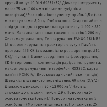
крутий конус 40 DIN 69871/72/ Діаметр інструменту
макс.: 75 мм (160 мм з вільними сусідніми
позиціями)/ Час зміни інструменту: прибл. 1,5 с (час
між стружками: 5,0 с)/. Робоча зона: Стартовий стіл
з піддоном для стружки (площа затиску: 1 400 × 550
мм²)/. Максимальне навантаження на стіл: 1 200 кг/
Система управління/ Тип керування: FANUC 18i MB5
(5-осьове керування траєкторією руху)/ Пам'ять
програм: 256 КБ (з можливістю розширення до 512
КБ)/. Функції: Цикли свердління та фрезерування,
3D-інтерполяція, компенсація радіуса інструмента,
макропрограмування/ Інтерфейси: RS232C, карта
пам'яті PCMCIA/. Високошвидкісний пакет (опція)
Швидкість швидкого переміщення: 60 м/хв (X/Y/Z)
Діапазон швидкості: 20 - 12 000 хв¹/ Час від
стружки до стружки: прибл. 2,9 с Поворотна 5-
осьова головка (опція)/ Поворотна головка по 5
осях (опція) Моторний шпиндель: Потужність: 25