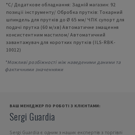
°C/ Додаткове обладнання: Задній магазин: 92
позиції інструменту/ Обробка прутків: Токарний
шпиндель для прутків до Ø 65 мм/ ЧПК супорт для
подачі прутка (60 м/хв) Автоматичне змащення
консистентним мастилом/ Автоматичний
завантажувач для коротких прутків (ILS-RBK-
10012)
*Можливі розбіжності між наведеними даними та
фактичними значеннями
ВАШ МЕНЕДЖЕР ПО РОБОТІ З КЛІЄНТАМИ:
Sergi Guardia
Sergi Guardia
є одним з наших експертів з торгівлі