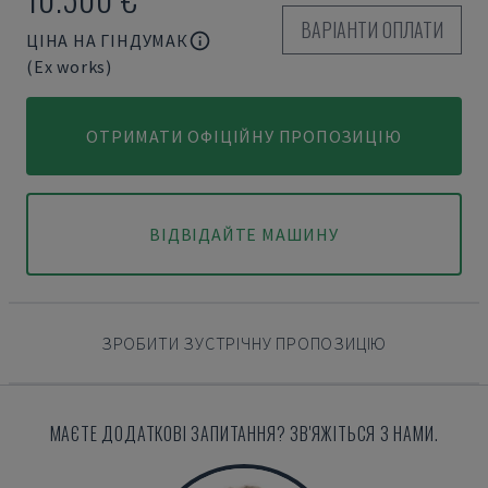
ВАРІАНТИ ОПЛАТИ
ЦІНА НА ГІНДУМАК
(Ex works)
ОТРИМАТИ ОФІЦІЙНУ ПРОПОЗИЦІЮ
ВІДВІДАЙТЕ МАШИНУ
ЗРОБИТИ ЗУСТРІЧНУ ПРОПОЗИЦІЮ
МАЄТЕ ДОДАТКОВІ ЗАПИТАННЯ? ЗВ'ЯЖІТЬСЯ З НАМИ.