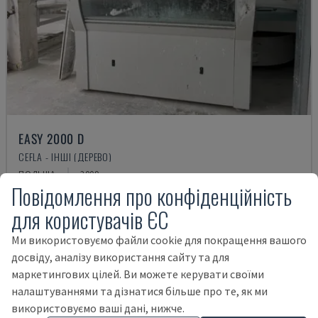
EASY 2000 D
CEFLA - ІНШІ (ДЕРЕВО)
ПОЛЬЩА
2009
Повідомлення про конфіденційність
57.000 €
для користувачів ЄС
Ми використовуємо файли cookie для покращення вашого
досвіду, аналізу використання сайту та для
маркетингових цілей. Ви можете керувати своїми
налаштуваннями та дізнатися більше про те, як ми
використовуємо ваші дані, нижче.