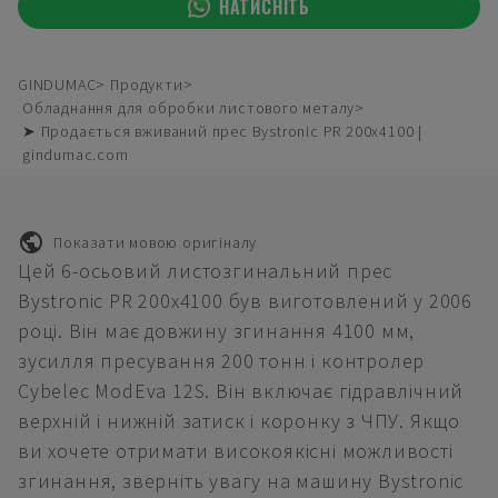
НАТИСНІТЬ
GINDUMAC
Продукти
Обладнання для обробки листового металу
➤ Продається вживаний прес Bystronic PR 200x4100 |
gindumac.com
Показати мовою оригіналу
Цей 6-осьовий листозгинальний прес
Bystronic PR 200x4100 був виготовлений у 2006
році. Він має довжину згинання 4100 мм,
зусилля пресування 200 тонн і контролер
Cybelec ModEva 12S. Він включає гідравлічний
верхній і нижній затиск і коронку з ЧПУ. Якщо
ви хочете отримати високоякісні можливості
згинання, зверніть увагу на машину Bystronic