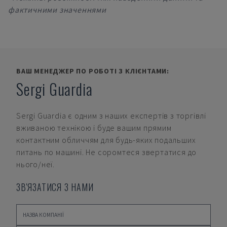
фактичними значеннями
ВАШ МЕНЕДЖЕР ПО РОБОТІ З КЛІЄНТАМИ:
Sergi Guardia
Sergi Guardia
є одним з наших експертів з торгівлі
вживаною технікою і буде вашим прямим
контактним обличчям для будь-яких подальших
питань по машині. Не соромтеся звертатися до
нього/неї.
ЗВ'ЯЗАТИСЯ З НАМИ