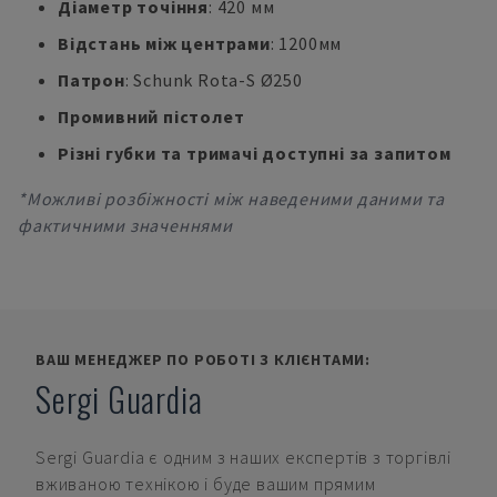
Діаметр точіння
: 420 мм
Відстань між центрами
: 1200мм
Патрон
: Schunk Rota-S Ø250
Промивний пістолет
Різні губки та тримачі доступні за запитом
*Можливі розбіжності між наведеними даними та
фактичними значеннями
ВАШ МЕНЕДЖЕР ПО РОБОТІ З КЛІЄНТАМИ:
Sergi Guardia
Sergi Guardia
є одним з наших експертів з торгівлі
вживаною технікою і буде вашим прямим