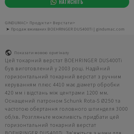
НАТИСНІТЬ
GINDUMAC
Продукти
Верстати
➤ Продаж вживаних BOEHRINGER DUS400Ti | gindumac.com
Показати мовою оригіналу
Цей токарний верстат BOEHRINGER DUS400Ti
був виготовлений у 2003 році. Надійний
горизонтальний токарний верстат з ручним
керуванням плюс 4410 має діаметр обробки
420 мм і відстань між центрами 1200 мм.
Оснащений патроном Schunk Rota-S Ø250 та
частотою обертання головного шпинделя 3000
об/хв. Розгляньте можливість придбати цей
горизонтальний токарний верстат
BOEHRINGER DUS400Ti. Зв'яжіться з нами для