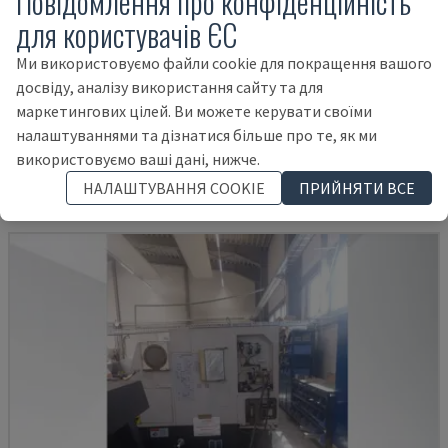
Повідомлення про конфіденційність
для користувачів ЄС
Ми використовуємо файли cookie для покращення вашого
досвіду, аналізу використання сайту та для
TBI-520
маркетингових цілей. Ви можете керувати своїми
CMZ - ГОРИЗОНТАЛЬНИЙ ТОКАРНИЙ ВЕРСТАТ
налаштуваннями та дізнатися більше про те, як ми
ПОЛЬЩА
2005
40.135 HRS
використовуємо ваші дані, нижче.
30.000 €
НАЛАШТУВАННЯ COOKIE
ПРИЙНЯТИ ВСЕ