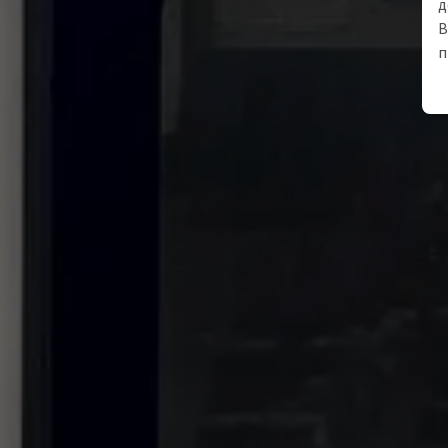
д
В
п