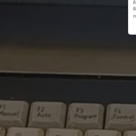
д
В
п