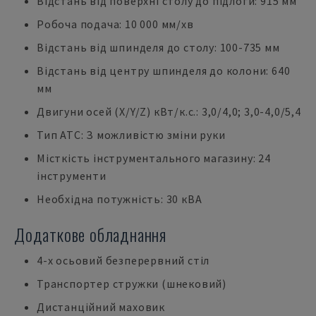
Відстань від поверхні столу до підлоги: 915 мм
Робоча подача: 10 000 мм/хв
Відстань від шпинделя до столу: 100-735 мм
Відстань від центру шпинделя до колони: 640
мм
Двигуни осей (X/Y/Z) кВт/к.с.: 3,0/4,0; 3,0-4,0/5,4
Тип ATC: З можливістю зміни руки
Місткість інструментального магазину: 24
інструменти
Необхідна потужність: 30 кВА
Додаткове обладнання
4-х осьовий безперервний стіл
Транспортер стружки (шнековий)
Дистанційний маховик