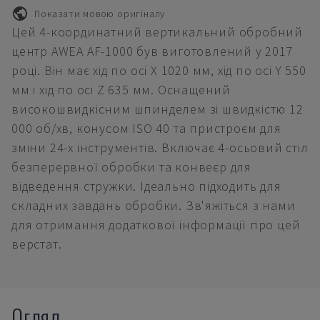
Показати мовою оригіналу
Цей 4-координатний вертикальний обробний
центр AWEA AF-1000 був виготовлений у 2017
році. Він має хід по осі X 1020 мм, хід по осі Y 550
мм і хід по осі Z 635 мм. Оснащений
високошвидкісним шпинделем зі швидкістю 12
000 об/хв, конусом ISO 40 та пристроєм для
зміни 24-х інструментів. Включає 4-осьовий стіл
безперервної обробки та конвеєр для
відведення стружки. Ідеально підходить для
складних завдань обробки. Зв'яжіться з нами
для отримання додаткової інформації про цей
верстат.
Огляд