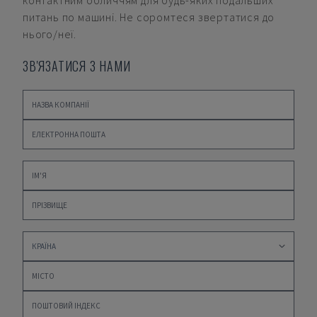
контактним обличчям для будь-яких подальших
питань по машині. Не соромтеся звертатися до
нього/неї.
ЗВ'ЯЗАТИСЯ З НАМИ