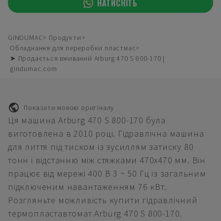
НАТИСНІТЬ
GINDUMAC
Продукти
Обладнання для переробки пластмас
➤ Продається вживаний Arburg 470 S 800-170 |
gindumac.com
Показати мовою оригіналу
Ця машина Arburg 470 S 800-170 була
виготовлена в 2010 році. Гідравлічна машина
для лиття під тиском із зусиллям затиску 80
тонн і відстанню між стяжками 470х470 мм. Він
працює від мережі 400 В 3 ~ 50 Гц із загальним
підключеним навантаженням 76 кВт.
Розгляньте можливість купити гідравлічний
термопластавтомат Arburg 470 S 800-170.