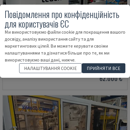
Повідомлення про конфіденційність
для користувачів ЄС
Ми використовуємо файли cookie для покращення вашого
досвіду, аналізу використання сайту та для
маркетингових цілей. Ви можете керувати своїми
налаштуваннями та дізнатися більше про те, як ми
NEO.E55/E110H
використовуємо ваші дані, нижче.
TEDERIC - ГІДРАВЛІЧНА МАШИНА ДЛЯ ЛИТТЯ ПІД ТИСКОМ
НАЛАШТУВАННЯ COOKIE
ПРИЙНЯТИ ВСЕ
НІМЕЧЧИНА
2023
260 HRS
62.000 €