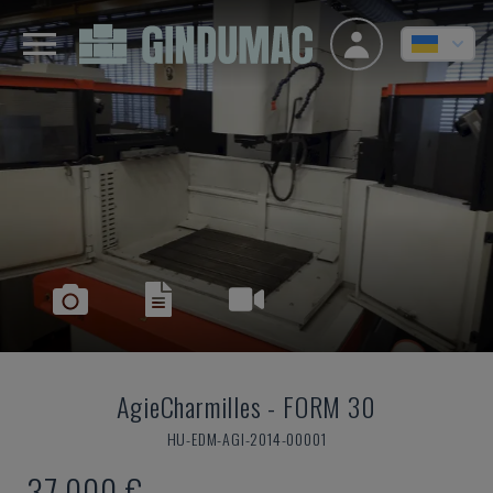
AgieCharmilles
-
FORM 30
HU-EDM-AGI-2014-00001
37.000 €