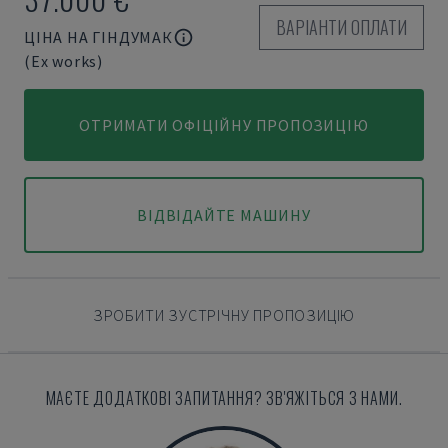
ВАРІАНТИ ОПЛАТИ
ЦІНА НА ГІНДУМАК
(Ex works)
ОТРИМАТИ ОФІЦІЙНУ ПРОПОЗИЦІЮ
ВІДВІДАЙТЕ МАШИНУ
ЗРОБИТИ ЗУСТРІЧНУ ПРОПОЗИЦІЮ
МАЄТЕ ДОДАТКОВІ ЗАПИТАННЯ? ЗВ'ЯЖІТЬСЯ З НАМИ.