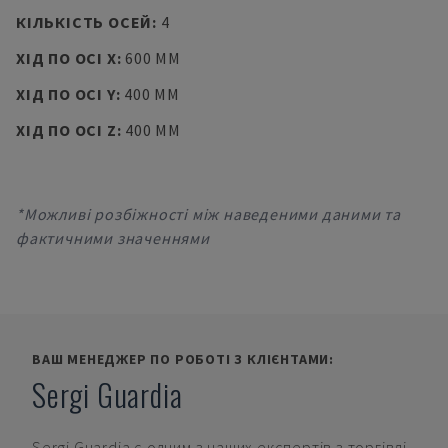
КІЛЬКІСТЬ ОСЕЙ
:
4
ХІД ПО ОСІ X
:
600 MM
ХІД ПО ОСІ Y
:
400 MM
ХІД ПО ОСІ Z
:
400 MM
*Можливі розбіжності між наведеними даними та
фактичними значеннями
ВАШ МЕНЕДЖЕР ПО РОБОТІ З КЛІЄНТАМИ:
Sergi Guardia
Sergi Guardia
є одним з наших експертів з торгівлі