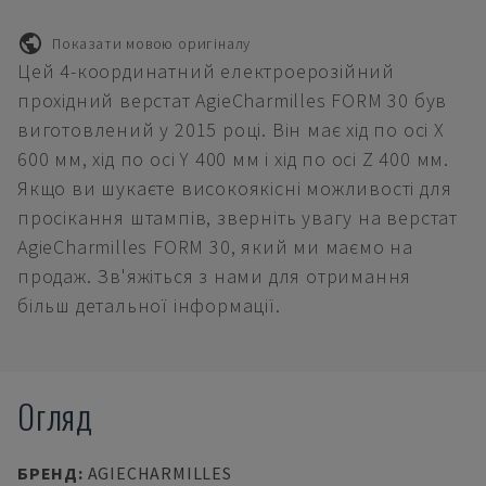
Показати мовою оригіналу
Цей 4-координатний електроерозійний
прохідний верстат AgieCharmilles FORM 30 був
виготовлений у 2015 році. Він має хід по осі X
600 мм, хід по осі Y 400 мм і хід по осі Z 400 мм.
Якщо ви шукаєте високоякісні можливості для
просікання штампів, зверніть увагу на верстат
AgieCharmilles FORM 30, який ми маємо на
продаж. Зв'яжіться з нами для отримання
більш детальної інформації.
Огляд
БРЕНД
:
AGIECHARMILLES