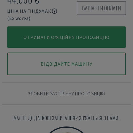
ВАРІАНТИ ОПЛАТИ
ЦІНА НА ГІНДУМАК
(Ex works)
ОТРИМАТИ ОФІЦІЙНУ ПРОПОЗИЦІЮ
ВІДВІДАЙТЕ МАШИНУ
ЗРОБИТИ ЗУСТРІЧНУ ПРОПОЗИЦІЮ
МАЄТЕ ДОДАТКОВІ ЗАПИТАННЯ? ЗВ'ЯЖІТЬСЯ З НАМИ.